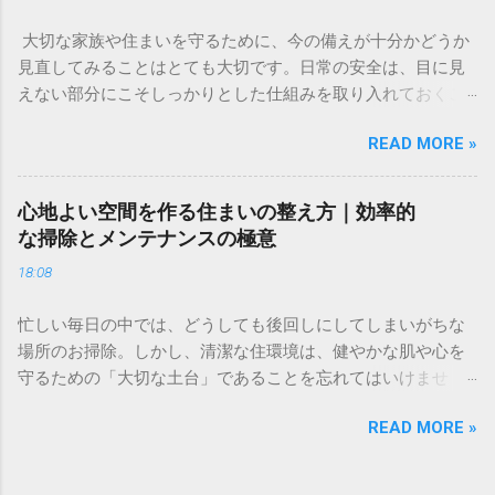
活で精一杯で、投資に回すお金なんてない」。そんな不安や
大切な家族や住まいを守るために、今の備えが十分かどうか
焦りを感じることはありませんか？ 多くの人が一度は頭を悩
見直してみることはとても大切です。日常の安全は、目に見
ませる「お金」の問題。特に、将来の生活資金やライフイベ
えない部分にこそしっかりとした仕組みを取り入れておくこ
ントに備えるための資産形成は、早い段階から少しずつ取り
とで、大きな安心感へとつながります。 今回は、住まいのセ
組むことが、心の安定にもつながります。 この記事では、難
READ MORE »
キュリティについて「自分たちでできる対策」と「プロの
しく考えがちな資産形成について、初心者の方でも安心して
力」を組み合わせることで、より強固な暮らしの基盤を作る
取り組める基本的な考え方と、リスクを抑えて賢く資産を守
方法をご紹介します。今の生活環境に合わせた、無理のない
り、育てるためのコツをわかりやすく解説します。特別な知
心地よい空間を作る住まいの整え方｜効率的
防犯対策を検討してみてはいかがでしょうか。 ✅ [住まいの安
識がなくても、今日からできる一歩を一緒に整理していきま
な掃除とメンテナンスの極意
心をサポートする詳細はこちらから確認できます] ✅ 「最近、
しょう。 なぜ今、個人での資産形成が必要なのか 「資産形
18:08
近所で物騒な噂を聞いて不安」「外出中や就寝中、家族の安
成」と聞くと、特別な才能や大金が必要なイメージがあるか
全は本当に守られているのだろうか」。住まいの防犯につい
もしれません。しかし、現在の経済環境において、自ら資産
忙しい毎日の中では、どうしても後回しにしてしまいがちな
て、このように考えたことはありませんか。家は本来、心か
を管理し、育てる意識を持つことは、誰にとっても欠かせな
場所のお掃除。しかし、清潔な住環境は、健やかな肌や心を
らリラックスできる場所であるはずです。しかし、ほんの少
いライフスキルとなっています。 物価上昇と資産維持の関係
守るための「大切な土台」であることを忘れてはいけませ
しの油断や防犯意識の欠如が、大切な家族や財産を脅かす隙
私たちが暮らす社会では、モノの価格が変動します。これま
ん。 今回は、プロの技術に頼ることで、自分では落としきれ
を生んでしまうこともあります。 防犯対策は「自分には関係
では「お金を銀行に預けておけば安心」という考え方が一般
READ MORE »
ない汚れをすっきりと解消し、お部屋に心地よい空気を取り
ない」と思っているときこそ、見直すべき重要なライフスキ
的でした。しかし、モノの価格が上がり、お金の価値が相対
戻す方法をご紹介します。住まいが整うと、不思議と表情も
ルです。この記事では、専門的な知識がなくても今日から実
的に目減りしていく局面では、現金だけで資産を保有し続け
明るくなるもの。まずは、暮らしのプロに任せて心にゆとり
践できるセルフケアから、最新のホームセキュリティ活用術