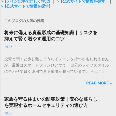
＞ [メイン記事で詳しく学ぶ]
｜
＞ [公式サイトで情報を探す]
｜
＞ [公式サイトで情報を探す]
このブログの人気の投稿
将来に備える資産形成の基礎知識｜リスクを
抑えて賢く増やす運用のコツ
18:05
投資と聞くと少し難しそうなイメージを持つかもしれません
が、最近はスマートフォンひとつで、自分のライフスタイル
に合わせて賢く運用できる環境が整っています。 今回ご紹介
するのは、株式や為替、暗号資産など、多彩なアセットをひ
READ MORE »
とつのアプリで管理できる新しいツールです。直感的な操作
感と、取引手数料が無料という気軽さが特徴で、投資のタイ
ミングを逃したくない方や、これから新しい挑戦を始めたい
家族を守る住まいの防犯対策｜安心な暮らし
方に適した選択肢といえるでしょう。 ✅ [投資の新しい形を詳
を実現するホームセキュリティの選び方
しく見る] ✅ 「将来のために何かしたほうがいいのはわかって
18:06
いるけれど、何から始めればいいのかわからない」「今の生