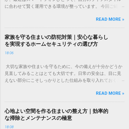
に合わせて賢く運用できる環境が整っています。 今回ご紹介
するのは、株式や為替、暗号資産など、多彩なアセットをひ
READ MORE »
とつのアプリで管理できる新しいツールです。直感的な操作
感と、取引手数料が無料という気軽さが特徴で、投資のタイ
ミングを逃したくない方や、これから新しい挑戦を始めたい
家族を守る住まいの防犯対策｜安心な暮らし
方に適した選択肢といえるでしょう。 ✅ [投資の新しい形を詳
を実現するホームセキュリティの選び方
しく見る] ✅ 「将来のために何かしたほうがいいのはわかって
18:06
いるけれど、何から始めればいいのかわからない」「今の生
活で精一杯で、投資に回すお金なんてない」。そんな不安や
大切な家族や住まいを守るために、今の備えが十分かどうか
焦りを感じることはありませんか？ 多くの人が一度は頭を悩
見直してみることはとても大切です。日常の安全は、目に見
ませる「お金」の問題。特に、将来の生活資金やライフイベ
えない部分にこそしっかりとした仕組みを取り入れておくこ
ントに備えるための資産形成は、早い段階から少しずつ取り
とで、大きな安心感へとつながります。 今回は、住まいのセ
組むことが、心の安定にもつながります。 この記事では、難
READ MORE »
キュリティについて「自分たちでできる対策」と「プロの
しく考えがちな資産形成について、初心者の方でも安心して
力」を組み合わせることで、より強固な暮らしの基盤を作る
取り組める基本的な考え方と、リスクを抑えて賢く資産を守
方法をご紹介します。今の生活環境に合わせた、無理のない
り、育てるためのコツをわかりやすく解説します。特別な知
心地よい空間を作る住まいの整え方｜効率的
防犯対策を検討してみてはいかがでしょうか。 ✅ [住まいの安
識がなくても、今日からできる一歩を一緒に整理していきま
な掃除とメンテナンスの極意
心をサポートする詳細はこちらから確認できます] ✅ 「最近、
しょう。 なぜ今、個人での資産形成が必要なのか 「資産形
18:08
近所で物騒な噂を聞いて不安」「外出中や就寝中、家族の安