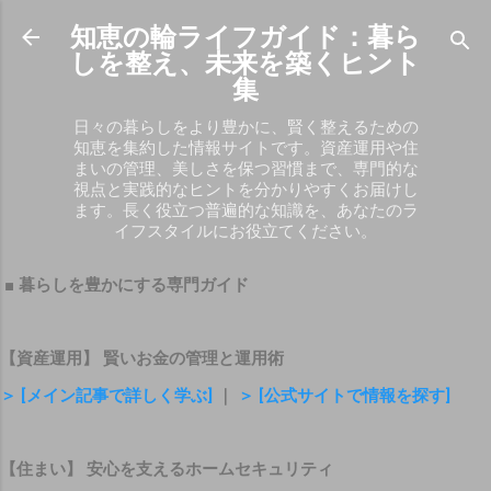
スキップしてメイン コンテンツに移動
知恵の輪ライフガイド：暮ら
しを整え、未来を築くヒント
集
日々の暮らしをより豊かに、賢く整えるための
知恵を集約した情報サイトです。資産運用や住
まいの管理、美しさを保つ習慣まで、専門的な
視点と実践的なヒントを分かりやすくお届けし
ます。長く役立つ普遍的な知識を、あなたのラ
イフスタイルにお役立てください。
■ 暮らしを豊かにする専門ガイド
【資産運用】 賢いお金の管理と運用術
＞ [メイン記事で詳しく学ぶ]
｜
＞ [公式サイトで情報を探す]
【住まい】 安心を支えるホームセキュリティ