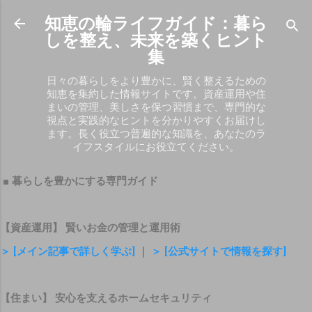
スキップしてメイン コンテンツに移動
知恵の輪ライフガイド：暮ら
しを整え、未来を築くヒント
集
日々の暮らしをより豊かに、賢く整えるための
知恵を集約した情報サイトです。資産運用や住
まいの管理、美しさを保つ習慣まで、専門的な
視点と実践的なヒントを分かりやすくお届けし
ます。長く役立つ普遍的な知識を、あなたのラ
イフスタイルにお役立てください。
■ 暮らしを豊かにする専門ガイド
【資産運用】 賢いお金の管理と運用術
＞ [メイン記事で詳しく学ぶ]
｜
＞ [公式サイトで情報を探す]
【住まい】 安心を支えるホームセキュリティ