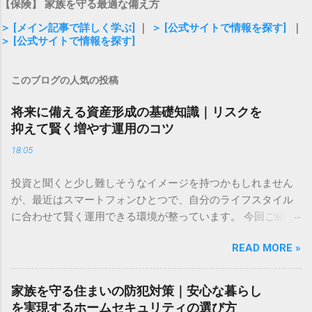
【保険】 家族を守る最適な備え方
＞ [メイン記事で詳しく学ぶ]
｜
＞ [公式サイトで情報を探す]
｜
＞ [公式サイトで情報を探す]
このブログの人気の投稿
将来に備える資産形成の基礎知識｜リスクを
抑えて賢く増やす運用のコツ
18:05
投資と聞くと少し難しそうなイメージを持つかもしれません
が、最近はスマートフォンひとつで、自分のライフスタイル
に合わせて賢く運用できる環境が整っています。 今回ご紹介
するのは、株式や為替、暗号資産など、多彩なアセットをひ
READ MORE »
とつのアプリで管理できる新しいツールです。直感的な操作
感と、取引手数料が無料という気軽さが特徴で、投資のタイ
ミングを逃したくない方や、これから新しい挑戦を始めたい
家族を守る住まいの防犯対策｜安心な暮らし
方に適した選択肢といえるでしょう。 ✅ [投資の新しい形を詳
を実現するホームセキュリティの選び方