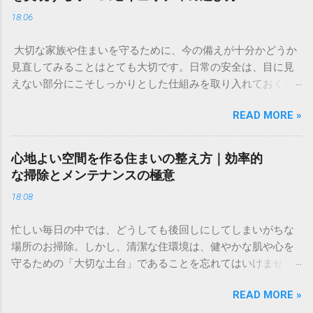
しく見る] ✅ 「将来のために何かしたほうがいいのはわかって
18:06
いるけれど、何から始めればいいのかわからない」「今の生
活で精一杯で、投資に回すお金なんてない」。そんな不安や
大切な家族や住まいを守るために、今の備えが十分かどうか
焦りを感じることはありませんか？ 多くの人が一度は頭を悩
見直してみることはとても大切です。日常の安全は、目に見
ませる「お金」の問題。特に、将来の生活資金やライフイベ
えない部分にこそしっかりとした仕組みを取り入れておくこ
ントに備えるための資産形成は、早い段階から少しずつ取り
とで、大きな安心感へとつながります。 今回は、住まいのセ
組むことが、心の安定にもつながります。 この記事では、難
READ MORE »
キュリティについて「自分たちでできる対策」と「プロの
しく考えがちな資産形成について、初心者の方でも安心して
力」を組み合わせることで、より強固な暮らしの基盤を作る
取り組める基本的な考え方と、リスクを抑えて賢く資産を守
方法をご紹介します。今の生活環境に合わせた、無理のない
り、育てるためのコツをわかりやすく解説します。特別な知
心地よい空間を作る住まいの整え方｜効率的
防犯対策を検討してみてはいかがでしょうか。 ✅ [住まいの安
識がなくても、今日からできる一歩を一緒に整理していきま
な掃除とメンテナンスの極意
心をサポートする詳細はこちらから確認できます] ✅ 「最近、
しょう。 なぜ今、個人での資産形成が必要なのか 「資産形
18:08
近所で物騒な噂を聞いて不安」「外出中や就寝中、家族の安
成」と聞くと、特別な才能や大金が必要なイメージがあるか
全は本当に守られているのだろうか」。住まいの防犯につい
もしれません。しかし、現在の経済環境において、自ら資産
忙しい毎日の中では、どうしても後回しにしてしまいがちな
て、このように考えたことはありませんか。家は本来、心か
を管理し、育てる意識を持つことは、誰にとっても欠かせな
場所のお掃除。しかし、清潔な住環境は、健やかな肌や心を
らリラックスできる場所であるはずです。しかし、ほんの少
いライフスキルとなっています。 物価上昇と資産維持の関係
守るための「大切な土台」であることを忘れてはいけませ
しの油断や防犯意識の欠如が、大切な家族や財産を脅かす隙
私たちが暮らす社会では、モノの価格が変動します。これま
ん。 今回は、プロの技術に頼ることで、自分では落としきれ
を生んでしまうこともあります。 防犯対策は「自分には関係
では「お金を銀行に預けておけば安心」という考え方が一般
READ MORE »
ない汚れをすっきりと解消し、お部屋に心地よい空気を取り
ない」と思っているときこそ、見直すべき重要なライフスキ
的でした。しかし、モノの価格が上がり、お金の価値が相対