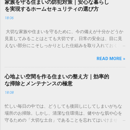
家族を守る住まいの防犯対策｜安心な暮らし
方に適した選択肢といえるでしょう。 ✅ [投資の新しい形を詳
を実現するホームセキュリティの選び方
しく見る] ✅ 「将来のために何かしたほうがいいのはわかって
18:06
いるけれど、何から始めればいいのかわからない」「今の生
活で精一杯で、投資に回すお金なんてない」。そんな不安や
大切な家族や住まいを守るために、今の備えが十分かどうか
焦りを感じることはありませんか？ 多くの人が一度は頭を悩
見直してみることはとても大切です。日常の安全は、目に見
ませる「お金」の問題。特に、将来の生活資金やライフイベ
えない部分にこそしっかりとした仕組みを取り入れておくこ
ントに備えるための資産形成は、早い段階から少しずつ取り
とで、大きな安心感へとつながります。 今回は、住まいのセ
組むことが、心の安定にもつながります。 この記事では、難
READ MORE »
キュリティについて「自分たちでできる対策」と「プロの
しく考えがちな資産形成について、初心者の方でも安心して
力」を組み合わせることで、より強固な暮らしの基盤を作る
取り組める基本的な考え方と、リスクを抑えて賢く資産を守
方法をご紹介します。今の生活環境に合わせた、無理のない
り、育てるためのコツをわかりやすく解説します。特別な知
心地よい空間を作る住まいの整え方｜効率的
防犯対策を検討してみてはいかがでしょうか。 ✅ [住まいの安
識がなくても、今日からできる一歩を一緒に整理していきま
な掃除とメンテナンスの極意
心をサポートする詳細はこちらから確認できます] ✅ 「最近、
しょう。 なぜ今、個人での資産形成が必要なのか 「資産形
18:08
近所で物騒な噂を聞いて不安」「外出中や就寝中、家族の安
成」と聞くと、特別な才能や大金が必要なイメージがあるか
全は本当に守られているのだろうか」。住まいの防犯につい
もしれません。しかし、現在の経済環境において、自ら資産
忙しい毎日の中では、どうしても後回しにしてしまいがちな
て、このように考えたことはありませんか。家は本来、心か
を管理し、育てる意識を持つことは、誰にとっても欠かせな
場所のお掃除。しかし、清潔な住環境は、健やかな肌や心を
らリラックスできる場所であるはずです。しかし、ほんの少
いライフスキルとなっています。 物価上昇と資産維持の関係
守るための「大切な土台」であることを忘れてはいけませ
しの油断や防犯意識の欠如が、大切な家族や財産を脅かす隙
私たちが暮らす社会では、モノの価格が変動します。これま
ん。 今回は、プロの技術に頼ることで、自分では落としきれ
を生んでしまうこともあります。 防犯対策は「自分には関係