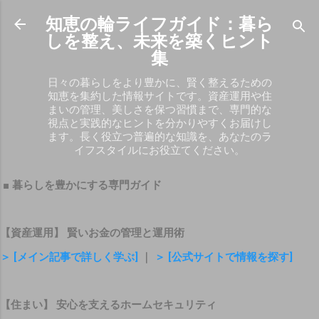
スキップしてメイン コンテンツに移動
知恵の輪ライフガイド：暮ら
しを整え、未来を築くヒント
集
日々の暮らしをより豊かに、賢く整えるための
知恵を集約した情報サイトです。資産運用や住
まいの管理、美しさを保つ習慣まで、専門的な
視点と実践的なヒントを分かりやすくお届けし
ます。長く役立つ普遍的な知識を、あなたのラ
イフスタイルにお役立てください。
■ 暮らしを豊かにする専門ガイド
【資産運用】 賢いお金の管理と運用術
＞ [メイン記事で詳しく学ぶ]
｜
＞ [公式サイトで情報を探す]
【住まい】 安心を支えるホームセキュリティ