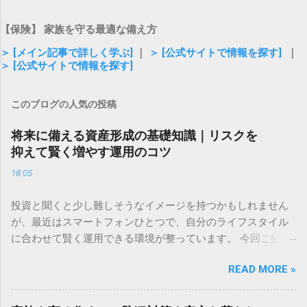
【保険】 家族を守る最適な備え方
＞ [メイン記事で詳しく学ぶ]
｜
＞ [公式サイトで情報を探す]
｜
＞ [公式サイトで情報を探す]
このブログの人気の投稿
将来に備える資産形成の基礎知識｜リスクを
抑えて賢く増やす運用のコツ
18:05
投資と聞くと少し難しそうなイメージを持つかもしれません
が、最近はスマートフォンひとつで、自分のライフスタイル
に合わせて賢く運用できる環境が整っています。 今回ご紹介
するのは、株式や為替、暗号資産など、多彩なアセットをひ
READ MORE »
とつのアプリで管理できる新しいツールです。直感的な操作
感と、取引手数料が無料という気軽さが特徴で、投資のタイ
ミングを逃したくない方や、これから新しい挑戦を始めたい