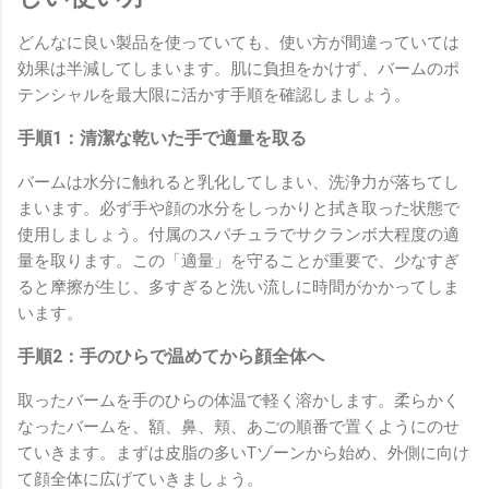
どんなに良い製品を使っていても、使い方が間違っていては
効果は半減してしまいます。肌に負担をかけず、バームのポ
テンシャルを最大限に活かす手順を確認しましょう。
手順1：清潔な乾いた手で適量を取る
バームは水分に触れると乳化してしまい、洗浄力が落ちてし
まいます。必ず手や顔の水分をしっかりと拭き取った状態で
使用しましょう。付属のスパチュラでサクランボ大程度の適
量を取ります。この「適量」を守ることが重要で、少なすぎ
ると摩擦が生じ、多すぎると洗い流しに時間がかかってしま
います。
手順2：手のひらで温めてから顔全体へ
取ったバームを手のひらの体温で軽く溶かします。柔らかく
なったバームを、額、鼻、頬、あごの順番で置くようにのせ
ていきます。まずは皮脂の多いTゾーンから始め、外側に向け
て顔全体に広げていきましょう。