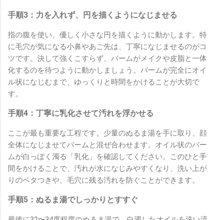
手順3：力を入れず、円を描くようになじませる
指の腹を使い、優しく小さな円を描くように動かします。特
に毛穴が気になる小鼻やあご先は、丁寧になじませるのがコ
ツです。決して強くこすらず、バームがメイクや皮脂と一体
化するのを待つように動かしましょう。バームが完全にオイ
ル状になじむまで、ゆっくりと時間をかけることが大切で
す。
手順4：丁寧に乳化させて汚れを浮かせる
ここが最も重要な工程です。少量のぬるま湯を手に取り、顔
全体になじませてバームと混ぜ合わせます。オイル状のバー
ムが白っぽく濁る「乳化」を確認してください。このひと手
間をかけることで、汚れが水になじみやすくなり、洗い上が
りのベタつきや、毛穴に残る汚れを防ぐことができます。
手順5：ぬるま湯でしっかりとすすぐ
最後に32〜34度程度のぬるま湯で、白濁したオイルを洗い流