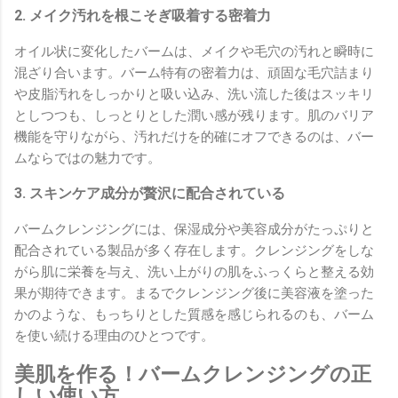
2. メイク汚れを根こそぎ吸着する密着力
オイル状に変化したバームは、メイクや毛穴の汚れと瞬時に
混ざり合います。バーム特有の密着力は、頑固な毛穴詰まり
や皮脂汚れをしっかりと吸い込み、洗い流した後はスッキリ
としつつも、しっとりとした潤い感が残ります。肌のバリア
機能を守りながら、汚れだけを的確にオフできるのは、バー
ムならではの魅力です。
3. スキンケア成分が贅沢に配合されている
バームクレンジングには、保湿成分や美容成分がたっぷりと
配合されている製品が多く存在します。クレンジングをしな
がら肌に栄養を与え、洗い上がりの肌をふっくらと整える効
果が期待できます。まるでクレンジング後に美容液を塗った
かのような、もっちりとした質感を感じられるのも、バーム
を使い続ける理由のひとつです。
美肌を作る！バームクレンジングの正
しい使い方