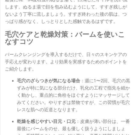
します。ぬるま湯で顔を包み込むようにして、すすぎ残しが
ないよう丁寧に流しましょう。すすぎ終わった後の肌は、つ
っぱり感がなく、しっとりとした感触であるはずです。
毛穴ケアと乾燥対策：バームを使いこ
なすコツ
バームクレンジングを導入するだけで、日々のスキンケアの
手応えが変わります。より効果を実感するためのポイントを
ご紹介します。
毛穴のざらつきが気になる場合
：週に1〜2回、毛穴の黒
ずみが特に気になる部分だけ、乳化の工程で指先を細か
く動かし、重点的に角栓をほぐすようにマッサージして
みてください。やりすぎは禁物ですが、この習慣が毛穴
レスな肌への近道となります。
乾燥を感じやすい目元・口元
：皮膚が薄い部分は、一番
最後にバームをのせ、最も優しく扱うようにしましょ