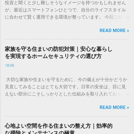
投資と聞くと少し難しそうなイメージを持つかもしれません
が、最近はスマートフォンひとつで、自分のライフスタイル
に合わせて賢く運用できる環境が整っています。 今回ご紹介
するのは、株式や為替、暗号資産など、多彩なアセットをひ
READ MORE »
とつのアプリで管理できる新しいツールです。直感的な操作
感と、取引手数料が無料という気軽さが特徴で、投資のタイ
ミングを逃したくない方や、これから新しい挑戦を始めたい
家族を守る住まいの防犯対策｜安心な暮らし
方に適した選択肢といえるでしょう。 ✅ [投資の新しい形を詳
を実現するホームセキュリティの選び方
しく見る] ✅ 「将来のために何かしたほうがいいのはわかって
18:06
いるけれど、何から始めればいいのかわからない」「今の生
活で精一杯で、投資に回すお金なんてない」。そんな不安や
大切な家族や住まいを守るために、今の備えが十分かどうか
焦りを感じることはありませんか？ 多くの人が一度は頭を悩
見直してみることはとても大切です。日常の安全は、目に見
ませる「お金」の問題。特に、将来の生活資金やライフイベ
えない部分にこそしっかりとした仕組みを取り入れておくこ
ントに備えるための資産形成は、早い段階から少しずつ取り
とで、大きな安心感へとつながります。 今回は、住まいのセ
組むことが、心の安定にもつながります。 この記事では、難
READ MORE »
キュリティについて「自分たちでできる対策」と「プロの
しく考えがちな資産形成について、初心者の方でも安心して
力」を組み合わせることで、より強固な暮らしの基盤を作る
取り組める基本的な考え方と、リスクを抑えて賢く資産を守
方法をご紹介します。今の生活環境に合わせた、無理のない
り、育てるためのコツをわかりやすく解説します。特別な知
心地よい空間を作る住まいの整え方｜効率的
防犯対策を検討してみてはいかがでしょうか。 ✅ [住まいの安
識がなくても、今日からできる一歩を一緒に整理していきま
な掃除とメンテナンスの極意