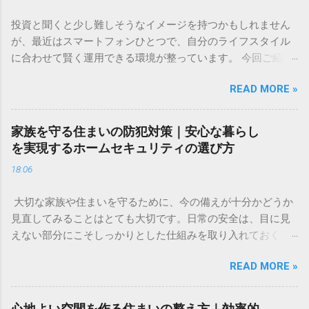
投資と聞くと少し難しそうなイメージを持つかもしれません
が、最近はスマートフォンひとつで、自分のライフスタイル
に合わせて賢く運用できる環境が整っています。 今回ご紹介
するのは、株式や為替、暗号資産など、多彩なアセットをひ
READ MORE »
とつのアプリで管理できる新しいツールです。直感的な操作
感と、取引手数料が無料という気軽さが特徴で、投資のタイ
ミングを逃したくない方や、これから新しい挑戦を始めたい
家族を守る住まいの防犯対策｜安心な暮らし
方に適した選択肢といえるでしょう。 ✅ [投資の新しい形を詳
を実現するホームセキュリティの選び方
しく見る] ✅ 「将来のために何かしたほうがいいのはわかって
18:06
いるけれど、何から始めればいいのかわからない」「今の生
活で精一杯で、投資に回すお金なんてない」。そんな不安や
大切な家族や住まいを守るために、今の備えが十分かどうか
焦りを感じることはありませんか？ 多くの人が一度は頭を悩
見直してみることはとても大切です。日常の安全は、目に見
ませる「お金」の問題。特に、将来の生活資金やライフイベ
えない部分にこそしっかりとした仕組みを取り入れておくこ
ントに備えるための資産形成は、早い段階から少しずつ取り
とで、大きな安心感へとつながります。 今回は、住まいのセ
組むことが、心の安定にもつながります。 この記事では、難
READ MORE »
キュリティについて「自分たちでできる対策」と「プロの
しく考えがちな資産形成について、初心者の方でも安心して
力」を組み合わせることで、より強固な暮らしの基盤を作る
取り組める基本的な考え方と、リスクを抑えて賢く資産を守
方法をご紹介します。今の生活環境に合わせた、無理のない
り、育てるためのコツをわかりやすく解説します。特別な知
心地よい空間を作る住まいの整え方｜効率的