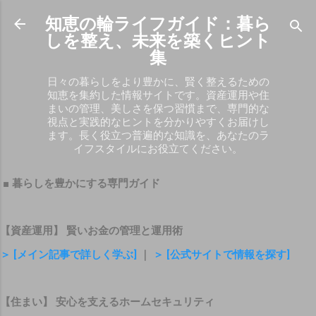
スキップしてメイン コンテンツに移動
知恵の輪ライフガイド：暮ら
しを整え、未来を築くヒント
集
日々の暮らしをより豊かに、賢く整えるための
知恵を集約した情報サイトです。資産運用や住
まいの管理、美しさを保つ習慣まで、専門的な
視点と実践的なヒントを分かりやすくお届けし
ます。長く役立つ普遍的な知識を、あなたのラ
イフスタイルにお役立てください。
■ 暮らしを豊かにする専門ガイド
【資産運用】 賢いお金の管理と運用術
＞ [メイン記事で詳しく学ぶ]
｜
＞ [公式サイトで情報を探す]
【住まい】 安心を支えるホームセキュリティ