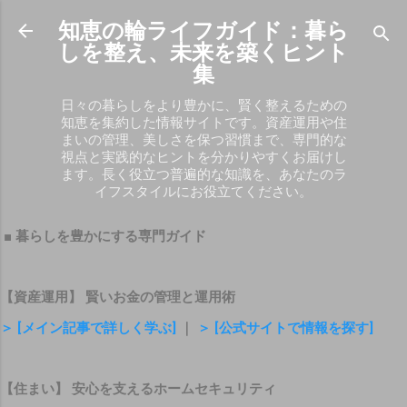
スキップしてメイン コンテンツに移動
知恵の輪ライフガイド：暮ら
しを整え、未来を築くヒント
集
日々の暮らしをより豊かに、賢く整えるための
知恵を集約した情報サイトです。資産運用や住
まいの管理、美しさを保つ習慣まで、専門的な
視点と実践的なヒントを分かりやすくお届けし
ます。長く役立つ普遍的な知識を、あなたのラ
イフスタイルにお役立てください。
■ 暮らしを豊かにする専門ガイド
【資産運用】 賢いお金の管理と運用術
＞ [メイン記事で詳しく学ぶ]
｜
＞ [公式サイトで情報を探す]
【住まい】 安心を支えるホームセキュリティ