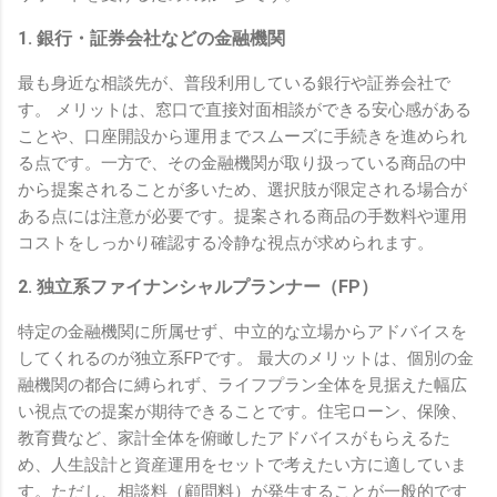
1. 銀行・証券会社などの金融機関
最も身近な相談先が、普段利用している銀行や証券会社で
す。 メリットは、窓口で直接対面相談ができる安心感がある
ことや、口座開設から運用までスムーズに手続きを進められ
る点です。一方で、その金融機関が取り扱っている商品の中
から提案されることが多いため、選択肢が限定される場合が
ある点には注意が必要です。提案される商品の手数料や運用
コストをしっかり確認する冷静な視点が求められます。
2. 独立系ファイナンシャルプランナー（FP）
特定の金融機関に所属せず、中立的な立場からアドバイスを
してくれるのが独立系FPです。 最大のメリットは、個別の金
融機関の都合に縛られず、ライフプラン全体を見据えた幅広
い視点での提案が期待できることです。住宅ローン、保険、
教育費など、家計全体を俯瞰したアドバイスがもらえるた
め、人生設計と資産運用をセットで考えたい方に適していま
す。ただし、相談料（顧問料）が発生することが一般的です