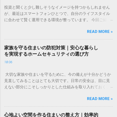
投資と聞くと少し難しそうなイメージを持つかもしれません
が、最近はスマートフォンひとつで、自分のライフスタイル
に合わせて賢く運用できる環境が整っています。 今回ご紹介
するのは、株式や為替、暗号資産など、多彩なアセットをひ
READ MORE »
とつのアプリで管理できる新しいツールです。直感的な操作
感と、取引手数料が無料という気軽さが特徴で、投資のタイ
ミングを逃したくない方や、これから新しい挑戦を始めたい
家族を守る住まいの防犯対策｜安心な暮らし
方に適した選択肢といえるでしょう。 ✅ [投資の新しい形を詳
を実現するホームセキュリティの選び方
しく見る] ✅ 「将来のために何かしたほうがいいのはわかって
18:06
いるけれど、何から始めればいいのかわからない」「今の生
活で精一杯で、投資に回すお金なんてない」。そんな不安や
大切な家族や住まいを守るために、今の備えが十分かどうか
焦りを感じることはありませんか？ 多くの人が一度は頭を悩
見直してみることはとても大切です。日常の安全は、目に見
ませる「お金」の問題。特に、将来の生活資金やライフイベ
えない部分にこそしっかりとした仕組みを取り入れておくこ
ントに備えるための資産形成は、早い段階から少しずつ取り
とで、大きな安心感へとつながります。 今回は、住まいのセ
組むことが、心の安定にもつながります。 この記事では、難
READ MORE »
キュリティについて「自分たちでできる対策」と「プロの
しく考えがちな資産形成について、初心者の方でも安心して
力」を組み合わせることで、より強固な暮らしの基盤を作る
取り組める基本的な考え方と、リスクを抑えて賢く資産を守
方法をご紹介します。今の生活環境に合わせた、無理のない
り、育てるためのコツをわかりやすく解説します。特別な知
心地よい空間を作る住まいの整え方｜効率的