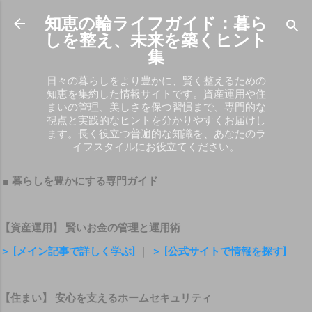
スキップしてメイン コンテンツに移動
知恵の輪ライフガイド：暮ら
しを整え、未来を築くヒント
集
日々の暮らしをより豊かに、賢く整えるための
知恵を集約した情報サイトです。資産運用や住
まいの管理、美しさを保つ習慣まで、専門的な
視点と実践的なヒントを分かりやすくお届けし
ます。長く役立つ普遍的な知識を、あなたのラ
イフスタイルにお役立てください。
■ 暮らしを豊かにする専門ガイド
【資産運用】 賢いお金の管理と運用術
＞ [メイン記事で詳しく学ぶ]
｜
＞ [公式サイトで情報を探す]
【住まい】 安心を支えるホームセキュリティ