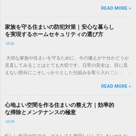
するのは、株式や為替、暗号資産など、多彩なアセットをひ
READ MORE »
とつのアプリで管理できる新しいツールです。直感的な操作
感と、取引手数料が無料という気軽さが特徴で、投資のタイ
ミングを逃したくない方や、これから新しい挑戦を始めたい
家族を守る住まいの防犯対策｜安心な暮らし
方に適した選択肢といえるでしょう。 ✅ [投資の新しい形を詳
を実現するホームセキュリティの選び方
しく見る] ✅ 「将来のために何かしたほうがいいのはわかって
18:06
いるけれど、何から始めればいいのかわからない」「今の生
活で精一杯で、投資に回すお金なんてない」。そんな不安や
大切な家族や住まいを守るために、今の備えが十分かどうか
焦りを感じることはありませんか？ 多くの人が一度は頭を悩
見直してみることはとても大切です。日常の安全は、目に見
ませる「お金」の問題。特に、将来の生活資金やライフイベ
えない部分にこそしっかりとした仕組みを取り入れておくこ
ントに備えるための資産形成は、早い段階から少しずつ取り
とで、大きな安心感へとつながります。 今回は、住まいのセ
組むことが、心の安定にもつながります。 この記事では、難
READ MORE »
キュリティについて「自分たちでできる対策」と「プロの
しく考えがちな資産形成について、初心者の方でも安心して
力」を組み合わせることで、より強固な暮らしの基盤を作る
取り組める基本的な考え方と、リスクを抑えて賢く資産を守
方法をご紹介します。今の生活環境に合わせた、無理のない
り、育てるためのコツをわかりやすく解説します。特別な知
心地よい空間を作る住まいの整え方｜効率的
防犯対策を検討してみてはいかがでしょうか。 ✅ [住まいの安
識がなくても、今日からできる一歩を一緒に整理していきま
な掃除とメンテナンスの極意
心をサポートする詳細はこちらから確認できます] ✅ 「最近、
しょう。 なぜ今、個人での資産形成が必要なのか 「資産形
18:08
近所で物騒な噂を聞いて不安」「外出中や就寝中、家族の安
成」と聞くと、特別な才能や大金が必要なイメージがあるか
全は本当に守られているのだろうか」。住まいの防犯につい
もしれません。しかし、現在の経済環境において、自ら資産
忙しい毎日の中では、どうしても後回しにしてしまいがちな