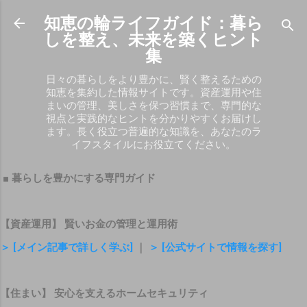
スキップしてメイン コンテンツに移動
知恵の輪ライフガイド：暮ら
しを整え、未来を築くヒント
集
日々の暮らしをより豊かに、賢く整えるための
知恵を集約した情報サイトです。資産運用や住
まいの管理、美しさを保つ習慣まで、専門的な
視点と実践的なヒントを分かりやすくお届けし
ます。長く役立つ普遍的な知識を、あなたのラ
イフスタイルにお役立てください。
■ 暮らしを豊かにする専門ガイド
【資産運用】 賢いお金の管理と運用術
＞ [メイン記事で詳しく学ぶ]
｜
＞ [公式サイトで情報を探す]
【住まい】 安心を支えるホームセキュリティ