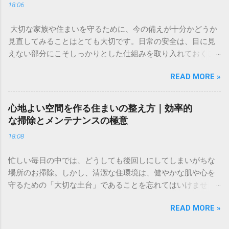
18:06
いるけれど、何から始めればいいのかわからない」「今の生
活で精一杯で、投資に回すお金なんてない」。そんな不安や
大切な家族や住まいを守るために、今の備えが十分かどうか
焦りを感じることはありませんか？ 多くの人が一度は頭を悩
見直してみることはとても大切です。日常の安全は、目に見
ませる「お金」の問題。特に、将来の生活資金やライフイベ
えない部分にこそしっかりとした仕組みを取り入れておくこ
ントに備えるための資産形成は、早い段階から少しずつ取り
とで、大きな安心感へとつながります。 今回は、住まいのセ
組むことが、心の安定にもつながります。 この記事では、難
READ MORE »
キュリティについて「自分たちでできる対策」と「プロの
しく考えがちな資産形成について、初心者の方でも安心して
力」を組み合わせることで、より強固な暮らしの基盤を作る
取り組める基本的な考え方と、リスクを抑えて賢く資産を守
方法をご紹介します。今の生活環境に合わせた、無理のない
り、育てるためのコツをわかりやすく解説します。特別な知
心地よい空間を作る住まいの整え方｜効率的
防犯対策を検討してみてはいかがでしょうか。 ✅ [住まいの安
識がなくても、今日からできる一歩を一緒に整理していきま
な掃除とメンテナンスの極意
心をサポートする詳細はこちらから確認できます] ✅ 「最近、
しょう。 なぜ今、個人での資産形成が必要なのか 「資産形
18:08
近所で物騒な噂を聞いて不安」「外出中や就寝中、家族の安
成」と聞くと、特別な才能や大金が必要なイメージがあるか
全は本当に守られているのだろうか」。住まいの防犯につい
もしれません。しかし、現在の経済環境において、自ら資産
忙しい毎日の中では、どうしても後回しにしてしまいがちな
て、このように考えたことはありませんか。家は本来、心か
を管理し、育てる意識を持つことは、誰にとっても欠かせな
場所のお掃除。しかし、清潔な住環境は、健やかな肌や心を
らリラックスできる場所であるはずです。しかし、ほんの少
いライフスキルとなっています。 物価上昇と資産維持の関係
守るための「大切な土台」であることを忘れてはいけませ
しの油断や防犯意識の欠如が、大切な家族や財産を脅かす隙
私たちが暮らす社会では、モノの価格が変動します。これま
ん。 今回は、プロの技術に頼ることで、自分では落としきれ
を生んでしまうこともあります。 防犯対策は「自分には関係
では「お金を銀行に預けておけば安心」という考え方が一般
READ MORE »
ない汚れをすっきりと解消し、お部屋に心地よい空気を取り
ない」と思っているときこそ、見直すべき重要なライフスキ
的でした。しかし、モノの価格が上がり、お金の価値が相対
戻す方法をご紹介します。住まいが整うと、不思議と表情も
ルです。この記事では、専門的な知識がなくても今日から実
的に目減りしていく局面では、現金だけで資産を保有し続け