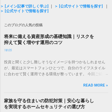
＞ [メイン記事で詳しく学ぶ]
｜
＞ [公式サイトで情報を探す]
｜
＞ [公式サイトで情報を探す]
このブログの人気の投稿
将来に備える資産形成の基礎知識｜リスクを
抑えて賢く増やす運用のコツ
18:05
投資と聞くと少し難しそうなイメージを持つかもしれません
が、最近はスマートフォンひとつで、自分のライフスタイル
に合わせて賢く運用できる環境が整っています。 今回ご紹介
するのは、株式や為替、暗号資産など、多彩なアセットをひ
READ MORE »
とつのアプリで管理できる新しいツールです。直感的な操作
感と、取引手数料が無料という気軽さが特徴で、投資のタイ
ミングを逃したくない方や、これから新しい挑戦を始めたい
家族を守る住まいの防犯対策｜安心な暮らし
方に適した選択肢といえるでしょう。 ✅ [投資の新しい形を詳
を実現するホームセキュリティの選び方
しく見る] ✅ 「将来のために何かしたほうがいいのはわかって